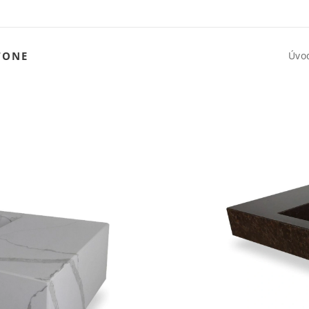
TONE
Úvo